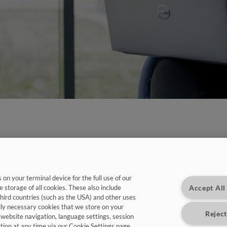
Mit uns landet Deine Abschlussarbeit garanti
findet Anwendung in der Praxis.
on your terminal device for the full use of our
Accept All
e storage of all cookies. These also include
In Deinem Studium ist ein Praktikum/eine Praxisphase vor
third countries (such as the USA) and other uses
Abschlussarbeit? Dann ist das der ideale Einstieg für Dich!
lly necessary cookies that we store on your
Reject
(website navigation, language settings, session
ction at any time via our Cookie Settings page.