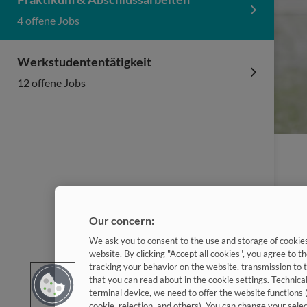
4 offene Jobs
Werkstudententätigkeit
12 offene Jobs
Our concern:
We ask you to consent to the use and storage of cookies 
website. By clicking "Accept all cookies", you agree to th
tracking your behavior on the website, transmission to 
that you can read about in the cookie settings. Technica
terminal device, we need to offer the website functions 
cookie, rejection, and others). You can change your sele