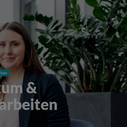
cken
kum &
arbeiten